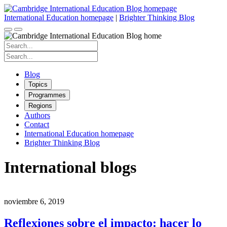
Skip
to
International Education homepage
|
Brighter Thinking Blog
content
Search
for:
Search
for:
Blog
Topics
Programmes
Regions
Authors
Contact
International Education homepage
Brighter Thinking Blog
International blogs
noviembre 6, 2019
Reflexiones sobre el impacto: hacer lo