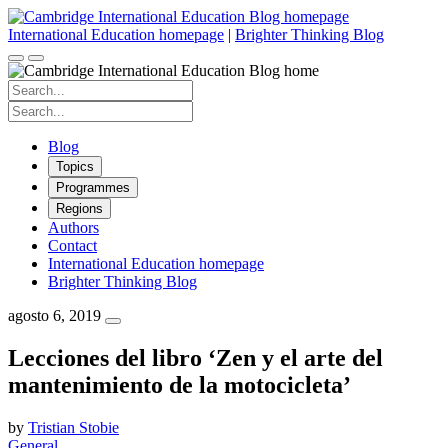
Skip
to
International Education homepage
|
Brighter Thinking Blog
content
Search
for:
Search
for:
Blog
Topics
Programmes
Regions
Authors
Contact
International Education homepage
Brighter Thinking Blog
agosto 6, 2019
Lecciones del libro ‘Zen y el arte del
mantenimiento de la motocicleta’
by
Tristian Stobie
General