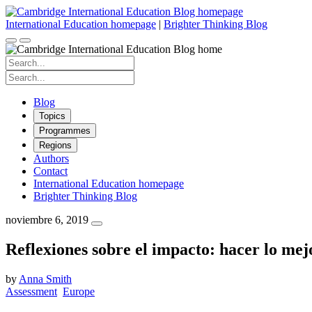
Skip
to
International Education homepage
|
Brighter Thinking Blog
content
Search
for:
Search
for:
Blog
Topics
Programmes
Regions
Authors
Contact
International Education homepage
Brighter Thinking Blog
noviembre 6, 2019
Reflexiones sobre el impacto: hacer lo me
by
Anna Smith
Assessment
Europe