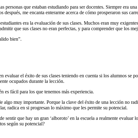
personas que estaban estudiando para ser docentes. Siempre era una aleg
os después, me encanta enterarme acerca de cómo prosperaron sus carre
s estudiantes era la evaluación de sus clases. Muchos eran muy exigent
 admitir que sus clases no eran perfectas, y para comprender que los m
alido bien”.
 evaluar el éxito de sus clases teniendo en cuenta si los alumnos se port
mente ocupados durante la lección.
n es fácil para los que tenemos más experiencia.
 algo muy importante. Porque la clave del éxito de una lección no radic
lar, radica en si progresan lo máximo que les permite su potencial.
de sentir que hay un gran ‘alboroto’ en la escuela a realmente evalua
tos según su potencial?