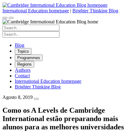
Skip
to
International Education homepage
|
Brighter Thinking Blog
content
Search
for:
Search
for:
Blog
Topics
Programmes
Regions
Authors
Contact
International Education homepage
Brighter Thinking Blog
Agosto 8, 2019
Como os A Levels de Cambridge
International estão preparando mais
alunos para as melhores universidades